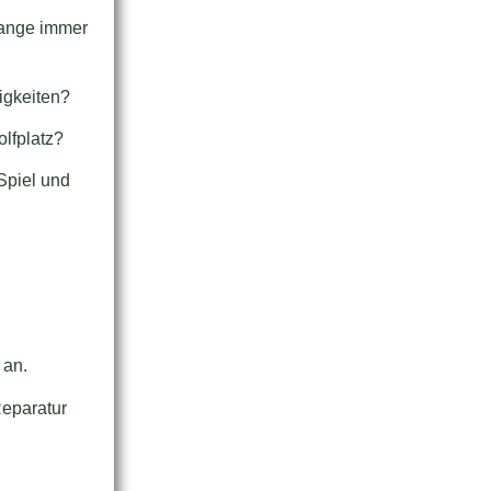
 Range immer
igkeiten?
lfplatz?
Spiel und
 an.
eparatur