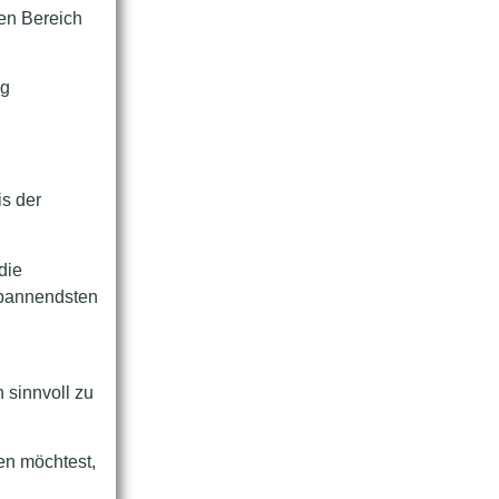
en Bereich
ig
is der
die
spannendsten
 sinnvoll zu
en möchtest,