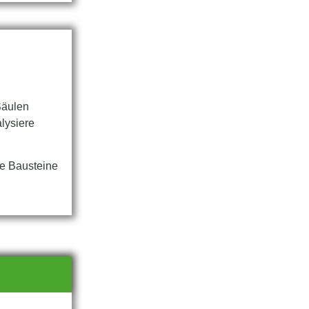
Säulen
alysiere
e Bausteine