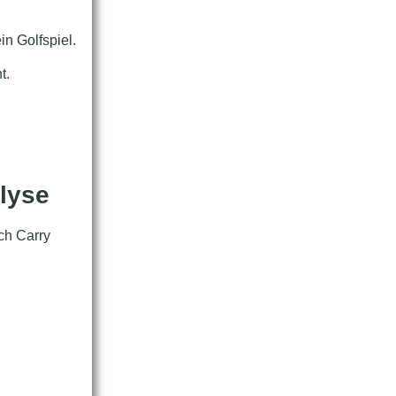
in Golfspiel.
t.
lyse
ch Carry