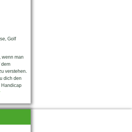
se, Golf
t, wenn man
f dem
 zu verstehen.
u dich den
r Handicap
r