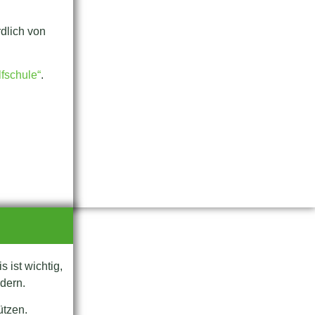
rdlich von
fschule“
.
 ist wichtig,
dern.
ützen.